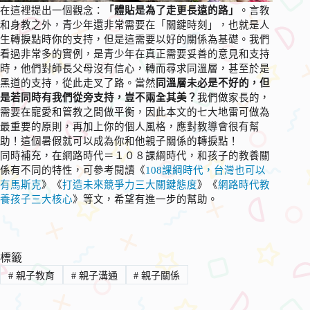
在這裡提出一個觀念：
「體貼是為了走更長遠的路」
。言教
和身教之外，青少年還非常需要在「關鍵時刻」，也就是人
生轉捩點時你的支持，但是這需要以好的關係為基礎。我們
看過非常多的實例，是青少年在真正需要妥善的意見和支持
時，他們對師長父母沒有信心，轉而尋求同溫層，甚至於是
黑道的支持，從此走叉了路。當然
同溫層未必是不好的，但
是若同時有我們從旁支持，豈不兩全其美？
我們做家長的，
需要在寵愛和管教之間做平衡，因此本文的七大地雷可做為
最重要的原則，再加上你的個人風格，應對教導會很有幫
助！這個暑假就可以成為你和他親子關係的轉捩點！
同時補充，在網路時代＝１０８課綱時代，和孩子的教養關
係有不同的特性，可參考閱讀《
108課綱時代，台灣也可以
有馬斯克
》《
打造未來競爭力三大關鍵態度
》《
網路時代教
養孩子三大核心
》等文，希望有進一步的幫助。
標籤
#
親子教育
#
親子溝通
#
親子關係