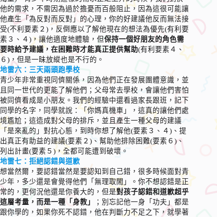
他的需求，不需因為過於擔憂而百般阻止，因為這很可能讓
他產生「為反對而反對」的心理，你的好建議他反而無法接
受(不利要素２)，反倒應以了解他現在的想法為優先(有利要
素３、４)，讓他適度地體驗，但
保持一個好朋友的角色需
要時給予建議，在困難時才能真正提供幫助
(有利要素４、
６)，但是一昧放縱也是不行的。
地雷六：三天兩頭跑學校
青少年非常重視同儕關係，因為他們正在發展團體意識，並
且同一世代的更能了解他們；父母常去學校，會讓他們害怕
被同儕看成是小朋友。我們的經驗中還看過家長跟班，記下
同學的名字，同學就說：「你媽真機車」，這真的讓他們處
境尷尬；這造成對父母的排斥，並且產生一種父母的建議
「是來亂的」對抗心態，到時你想了解他(要素３、４)、提
出真正有助益的建議(要素２)、幫助他排除困難(要素６)、
列出計畫(要素５)，全都可能遭到破壞。
地雷七：拒絕認錯與道歉
想當然爾，要認錯當然是要認知到自己錯，很多時候面對青
少年，多少還是會覺得他們「無理取閙」。你不想認錯是正
常的，更何況他還是你養大的，但是
對孩子認錯和道歉超乎
這層考量，而是一種「身教」
；別忘記他一身「功夫」都是
跟你學的，如果你死不認錯，他在判斷力不足之下，就學著