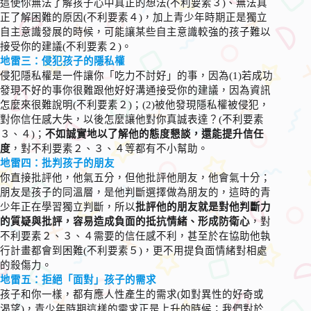
這使你無法了解孩子心中真正的想法(不利要素３)、無法真
正了解困難的原因(不利要素４)，加上青少年時期正是獨立
自主意識發展的時候，可能讓某些自主意識較強的孩子難以
接受你的建議(不利要素２)。
地雷三：侵犯孩子的隱私權
侵犯隱私權是一件讓你「吃力不討好」的事，因為(1)若成功
發現不好的事你很難跟他好好溝通接受你的建議，因為資訊
怎麼來很難說明(不利要素２)；(2)被他發現隱私權被侵犯，
對你信任感大失，以後怎麼讓他對你真誠表達？(不利要素
３、４)；
不如誠實地以了解他的態度懇談，還能提升信任
度
，對不利要素２、３、４等都有不小幫助。
地雷四：批判孩子的朋友
你直接批評他，他氣五分，但他批評他朋友，他會氣十分；
朋友是孩子的同溫層，是他判斷選擇做為朋友的，這時的青
少年正在學習獨立判斷，所以
批評他的朋友就是對他判斷力
的質疑與批評，容易造成負面的抵抗情緒、形成防衛心
，對
不利要素２、３、４需要的信任感不利，甚至於在協助他執
行計畫都會到困難(不利要素５)，更不用提負面情緒對相處
的殺傷力。
地雷五：拒絕「面對」孩子的需求
孩子和你一樣，都有應人性產生的需求(如對異性的好奇或
渴望)，青少年時期這樣的需求正是上升的時候；我們對於