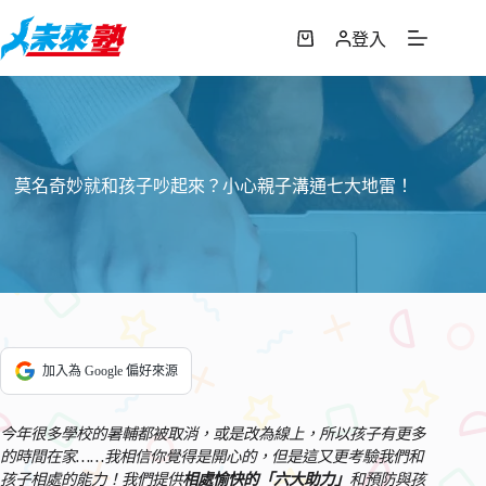
跳
至
登入
購
主
物
要
車
內
容
莫名奇妙就和孩子吵起來？小心親子溝通七大地雷！
加入為 Google 偏好來源
今年很多學校的暑輔都被取消，或是改為線上，所以孩子有更多
的時間在家……我相信你覺得是開心的，但是這又更考驗我們和
孩子相處的能力！我們提供
相處愉快的「六大助力」
和預防與孩