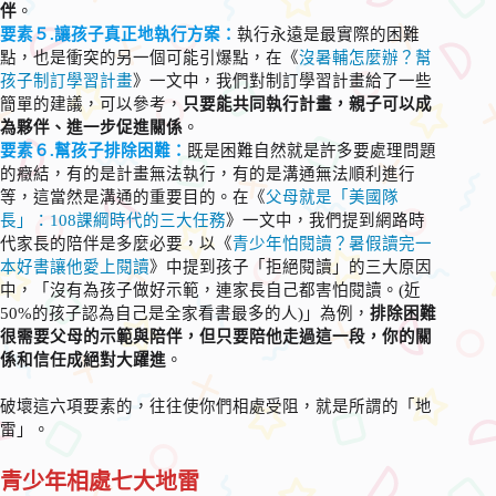
伴
。
要素５.讓孩子真正地執行方案：
執行永遠是最實際的困難
點，也是衝突的另一個可能引爆點，在《
沒暑輔怎麼辦？幫
孩子制訂學習計畫
》一文中，我們對制訂學習計畫給了一些
簡單的建議，可以參考，
只要能共同執行計畫，親子可以成
為夥伴、進一步促進關係
。
要素６.幫孩子排除困難：
既是困難自然就是許多要處理問題
的癥結，有的是計畫無法執行，有的是溝通無法順利進行
等，這當然是溝通的重要目的。在《
父母就是「美國隊
長」：108課綱時代的三大任務
》一文中，我們提到網路時
代家長的陪伴是多麼必要，以《
青少年怕閱讀？暑假讀完一
本好書讓他愛上閱讀
》中提到孩子「拒絕閱讀」的三大原因
中，「沒有為孩子做好示範，連家長自己都害怕閱讀。(近
50%的孩子認為自己是全家看書最多的人)」為例，
排除困難
很需要父母的示範與陪伴，但只要陪他走過這一段，你的關
係和信任成絕對大躍進
。
破壞這六項要素的，往往使你們相處受阻，就是所謂的「地
雷」。
青少年相處七大地雷