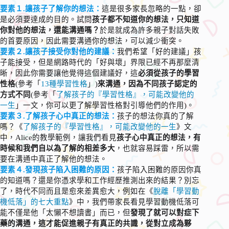
要素１.讓孩子了解你的想法：
這是很多家長忽略的一點，卻
是必須要達成的目的。試問
孩子都不知道你的想法，只知道
你對他的想法，還能溝通嗎？
於是就成為許多親子對話失敗
的首要原因，因此需要溝通你的想法，可以減少衝突。
要素２.讓孩子接受你對他的建議：
我們希望「好的建議」孩
子能接受，但是網路時代的「好與壞」界限已經不再那麼清
晰，因此你需要讓他覺得這個建議好，這
必須從孩子的學習
性格
(參考「
13種學習性格
」)
來溝通，因為不同孩子認定的
方式不同
(參考「
了解孩子的『學習性格』，可能改變他的
一生
」一文，你可以更了解學習性格對引導他們的作用)。
要素３.了解孩子心中真正的想法：
孩子的想法你真的了解
嗎？《
了解孩子的『學習性格』，可能改變他的一生
》文
中，Alice的教學範例，讓我們看見
孩子心中真正的想法，有
時候和我們自以為了解的相差多大
，也就容易踩雷，所以需
要在溝通中真正了解他的想法。
要素４.發現孩子陷入困難的原因：
孩子陷入困難的原因你真
的知道嗎？還是你憑求學和工作經歷推測出來的結果？別忘
了，時代不同而且是愈來差異愈大，例如在《
脫離「學習動
機低落」的七大重點
》中，我們帶家長看見學習動機低落可
能不僅是他「太懶不想讀書」而已，但
發現了就可以對症下
藥的溝通，這才能促進親子有真正的共識，從對立成為夥