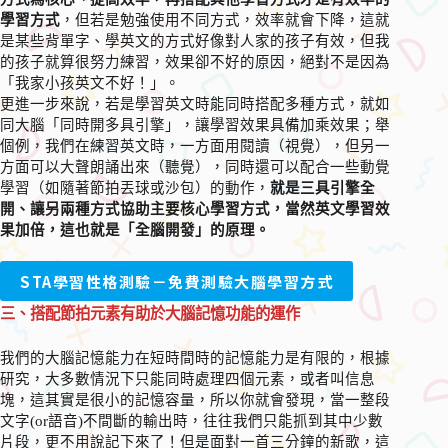
學習方式
，但若是勉強使用不同方式，效率就會下降，這就
是某些背單字、學英文的方式好像對人家的孩子有效，但我
的孩子就算很努力練習，效果卻不好的原因，絕對不是因為
「我家小孩英文不好！」。
更進一步來說，若是學習英文時能同時搭配多種方式，就如
同大腦「同時開多具引擎」，讓學習效果具備加乘效果；舉
個例，我們在練習英文時，一方面用閱讀（視覺），但另一
方面可以大聲朗誦出來（聽覺），同時還可以配合一些動覺
學習（如隨著節拍丟球或沙包）的動作，
就是三具引擎全
開、讓另兩種方式協助主要核心學習方式，當然英文學習效
果加倍，這也就是「全腦開發」的原理。
STA學習性格測驗－免費測驗大腦學習方式
三、搭配節拍元素有助於大腦記憶功能的運作
我們的大腦記憶能力在短時間時的記憶能力是有限的，根據
研究，大多數情況下只能同時處理四個元素，或者叫信息
塊，這其實是很小的記憶容量，所以你就會發現，當一整段
文字(or語音)不間斷的輸出時，往往我們只能抓到其中少數
片段，更不用說記下來了！但是面對一首三分鐘的新歌，這