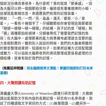
個狀況彷彿改善很多，為什麼呢？靠的就是「節奏感」，因
為大腦可以把一個個節拍分類，編排成有重複規律的小組，
這樣就能壓縮信息，來適應我們有限的記憶容量。
例如：「一閃／一閃／亮／晶晶，滿天／都是／小／星
星。」一看有十幾個字了，仔細聽節拍你會發現這兩節都是
「噠噠～噠噠～噠～噠噠」的結構，孩子記的是「噠噠」和
「噠」兩種節拍和規律，分類後降低了需要我們記憶的負
荷；在大腦中，處理節奏的能力與準確地處理語言音節的能
力是相對應的。聽到別人說話的時候，我們的大腦會將聽到
的聲音整理成單詞、短語和句子，如果把這種方式搭配閱讀
或聽力，可以協助大腦將收到的資訊整理成更容易處理的分
類結構，就會有助於我們的記憶。
（推薦延伸閱讀：
用全腦開發英文潛能！掌握四個原則打好未來
基礎
）
四、大聲朗讀有助記憶
滑鐵盧大學(‎University of Waterloo)曾進行研究發現：大聲朗
讀出能幫助文字和內容的長期記憶。研究有95名參與者，測
試了四種讀取文字資訊的方式：(1)無聲閱讀、(2)聽另外一