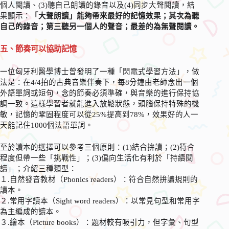
個人閱讀、(3)聽自己朗讀的錄音以及(4)同步大聲閱讀，結
果顯示：
「大聲朗讀」能夠帶來最好的記憶效果；其次為聽
自己的錄音；第三聽另一個人的聲音；最差的為無聲閱讀。
五、節奏可以協助記憶
一位匈牙利醫學博士曾發明了一種「閃電式學習方法」，做
法是：在4/4拍的古典音樂伴奏下，每8分鐘由老師念出一個
外語單詞或短句，念的節奏必須準確，與音樂的進行保持協
調一致。這樣學習者就能進入放鬆狀態，頭腦保持特殊的機
敏，記憶的鞏固程度可以從25%提高到78%，效果好的人一
天能記住1000個法語單詞。
至於讀本的選擇可以參考三個原則：(1)結合拚讀；(2)符合
程度但帶一些「挑戰性」；(3)偏向生活化有利於「持續閱
讀」；介紹三種類型：
１.自然發音教材（Phonics readers）：符合自然拚讀規則的
讀本。
２.常用字讀本（Sight word readers）：以常見句型和常用字
為主編成的讀本。
３.繪本（Picture books）：題材較有吸引力，但字彙、句型