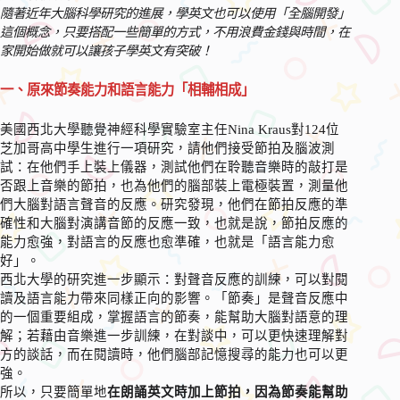
隨著近年大腦科學研究的進展，學英文也可以使用「全腦開發」
這個概念，只要搭配一些簡單的方式，不用浪費金錢與時間，在
家開始做就可以讓孩子學英文有突破！
一、原來節奏能力和語言能力「相輔相成」
美國西北大學聽覺神經科學實驗室主任Nina Kraus對124位
芝加哥高中學生進行一項研究，請他們接受節拍及腦波測
試：在他們手上裝上儀器，測試他們在聆聽音樂時的敲打是
否跟上音樂的節拍，也為他們的腦部裝上電極裝置，測量他
們大腦對語言聲音的反應。研究發現，他們在節拍反應的準
確性和大腦對演講音節的反應一致，也就是說，節拍反應的
能力愈強，對語言的反應也愈準確，也就是「語言能力愈
好」。
西北大學的研究進一步顯示：對聲音反應的訓練，可以對閱
讀及語言能力帶來同樣正向的影響。「節奏」是聲音反應中
的一個重要組成，掌握語言的節奏，能幫助大腦對語意的理
解；若藉由音樂進一步訓練，在對談中，可以更快速理解對
方的談話，而在閱讀時，他們腦部記憶搜尋的能力也可以更
強。
所以，只要簡單地
在朗誦英文時加上節拍，因為節奏能幫助