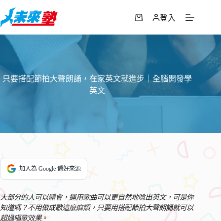
跳
至
登入
購
主
物
要
車
內
容
只要搭配節拍大聲朗誦，在家英文就進步｜全腦開發學
英文
加入為 Google 偏好來源
大部分的人可以體會，運用歌曲可以更自然地唸出英文，可是你
知道嗎？不用做成歌這麼麻煩，只要用
搭配節拍
大聲朗誦就可以
超過唱歌效果
。