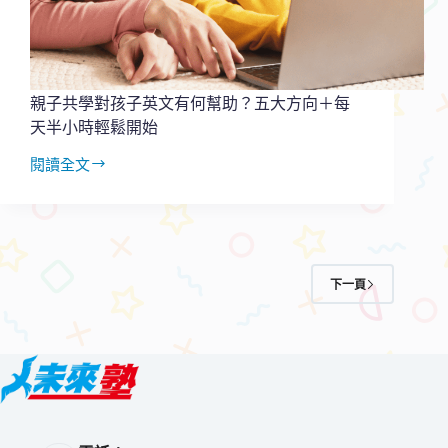
學
開
始
用
五
親子共學對孩子英文有何幫助？五大方向＋每
個
天半小時輕鬆開始
方
法
閱讀全文
親
子
共
學
對
孩
下一頁
子
英
文
有
何
幫
助？
五