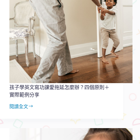
孩子學英文寫功課愛拖延怎麼辦？四個原則＋
實際範例分享
閱讀全文
孩
子
學
英
文