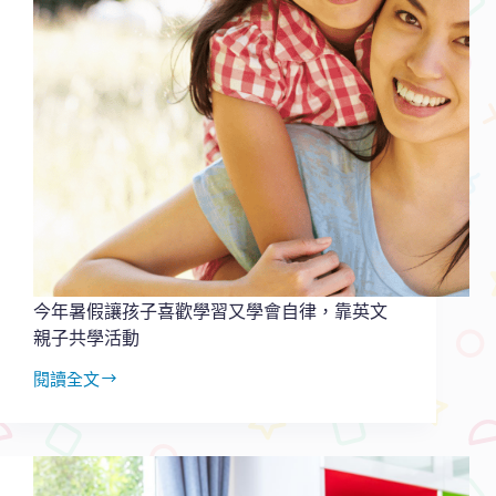
不
敢
跟
外
國
人
開
口！
改
善
三
大
方
法
今年暑假讓孩子喜歡學習又學會自律，靠英文
親子共學活動
閱讀全文
今
年
暑
假
讓