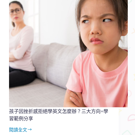
寫
功
課
愛
拖
延
怎
麼
辦？
四
個
原
則
＋
實
際
範
例
孩子因挫折感拒絕學英文怎麼辦？三大方向+學
分
習範例分享
享
閱讀全文
孩