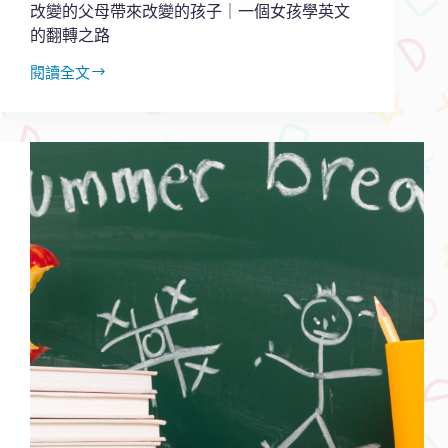
分
改變的父母帶來改變的孩子｜一個女孩學英文
享
的翻轉之路
閱讀全文
改
變
的
父
母
帶
來
改
變
的
孩
子
｜
一
個
女
孩
學