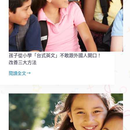
共
學
能
成
長
又
提
升
關
孩子從小學「台式英文」不敢跟外國人開口！
係
改善三大方法
閱讀全文
孩
子
從
小
學
「台
式
英
文」