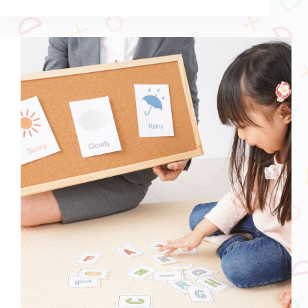
媽
英
文
不
好，
英
文
親
子
共
學
效
果
反
而
更
好！
只
要
進
行