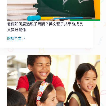
英
文
的
翻
轉
暑假如何度過親子時間？英文親子共學能成長
之
又提升關係
路
閱讀全文
暑
假
如
何
度
過
親
子
時
間？
英
文
親
子