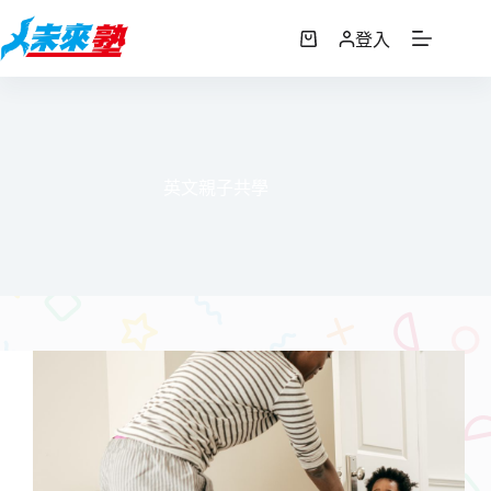
跳
至
登入
購
主
物
要
車
內
容
英文親子共學