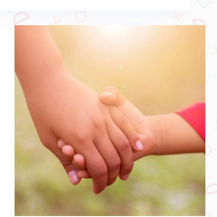
子
因
挫
折
感
拒
絕
學
英
文
怎
麼
辦？
三
大
方
向
+學
習
範
例