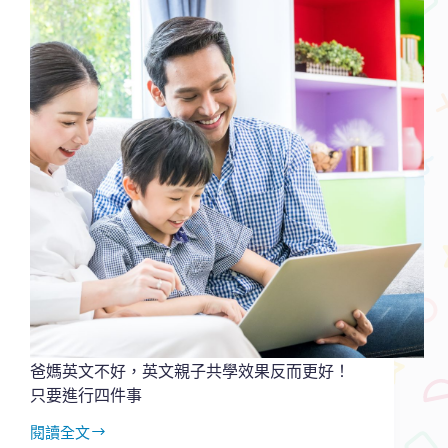
孩
子
喜
歡
學
習
又
學
會
自
律，
靠
英
文
親
子
共
學
爸媽英文不好，英文親子共學效果反而更好！
活
只要進行四件事
動
閱讀全文
爸