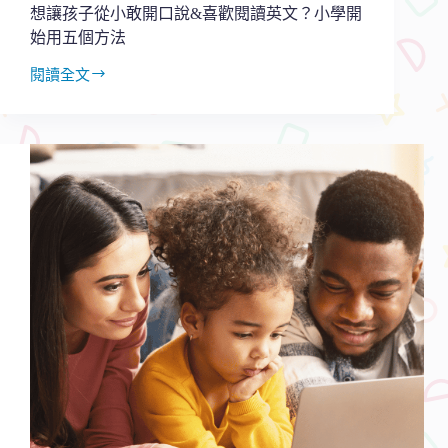
四
想讓孩子從小敢開口說&喜歡閱讀英文？小學開
件
始用五個方法
事
閱讀全文
想
讓
孩
子
從
小
敢
開
口
說
&
喜
歡
閱
讀
英
文？
小