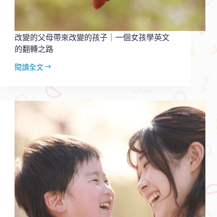
實
際
範
例
改變的父母帶來改變的孩子｜一個女孩學英文
分
的翻轉之路
享
閱讀全文
改
變
的
父
母
帶
來
改
變
的
孩
子
｜
一
個