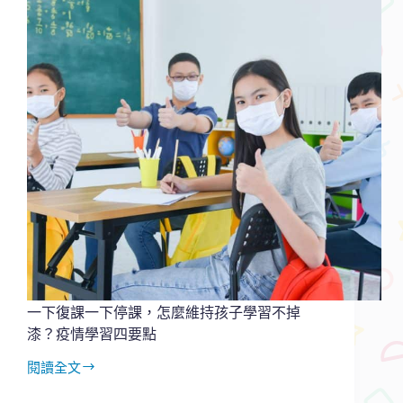
何
幫
孩
子
規
劃
暑
假？
疫
情
中
都
在
家
怎
麼
辦？
一下復課一下停課，怎麼維持孩子學習不掉
漆？疫情學習四要點
閱讀全文
一
下