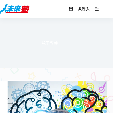
跳
至
登入
購
主
物
要
車
內
容
親子教養