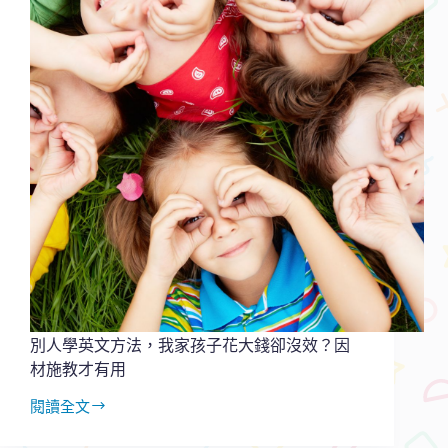
奈
何？
改
變
的
秘
密
就
在
大
腦
裡！
別人學英文方法，我家孩子花大錢卻沒效？因
材施教才有用
閱讀全文
別
人