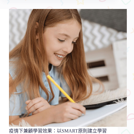
復
課
一
下
停
課，
怎
麼
維
持
孩
子
學
習
不
掉
漆？
疫
情
學
習
疫情下兼顧學習效果：以SMART原則建立學習