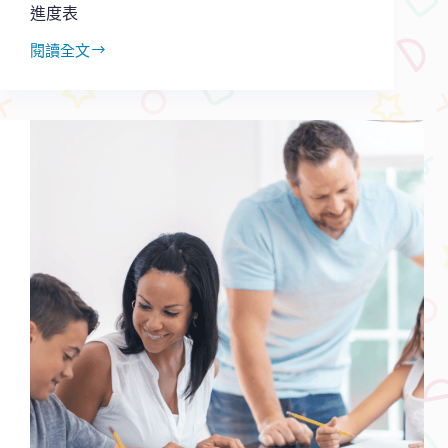
四
進度表
要
點
閱讀全文
疫
情
下
兼
顧
學
習
效
果：
以
SMART
原
則
建
立
學
習
進
度