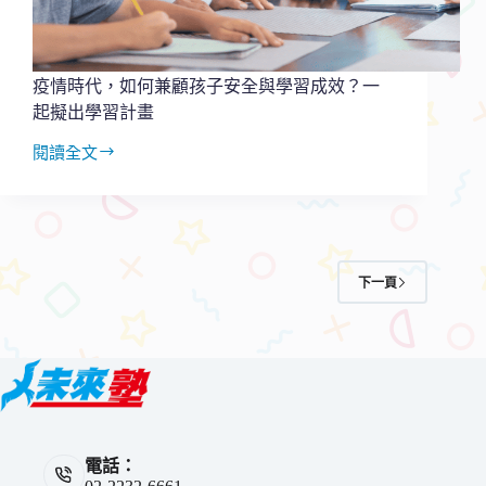
表
疫情時代，如何兼顧孩子安全與學習成效？一
起擬出學習計畫
閱讀全文
疫
情
時
代，
如
何
下一頁
兼
顧
孩
子
安
全
與
學
電話：
習