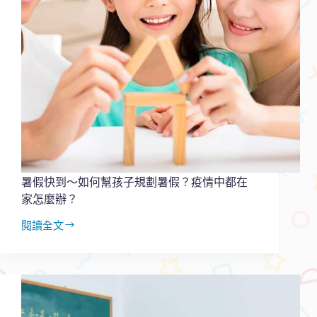
活
動，
省
錢
又
輕
鬆
提
升
親
子
關
係
暑假快到～如何幫孩子規劃暑假？疫情中都在
~
家怎麼辦？
閱讀全文
暑
假
快
到
～
如