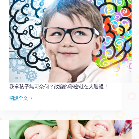
我拿孩子無可奈何？改變的秘密就在大腦裡！
閱讀全文
我
拿
孩
子
無
可