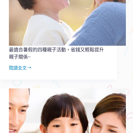
女
孩
學
英
文
的
翻
轉
最適合暑假的四種親子活動，省錢又輕鬆提升
之
親子關係~
路
閱讀全文
最
適
合
暑
假
的
四
種
親
子