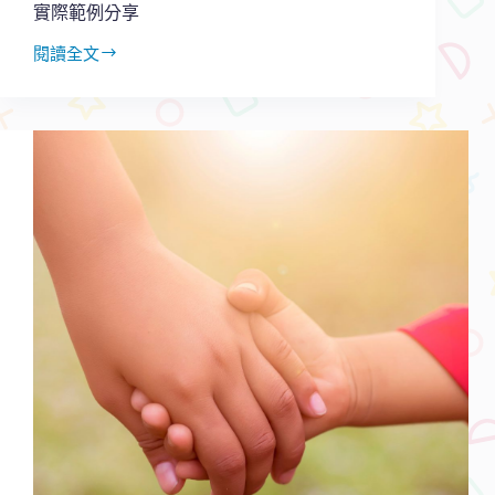
用
實際範例分享
閱讀全文
孩
子
學
英
文
寫
功
課
愛
拖
延
怎
麼
辦？
四
個
原
則
＋