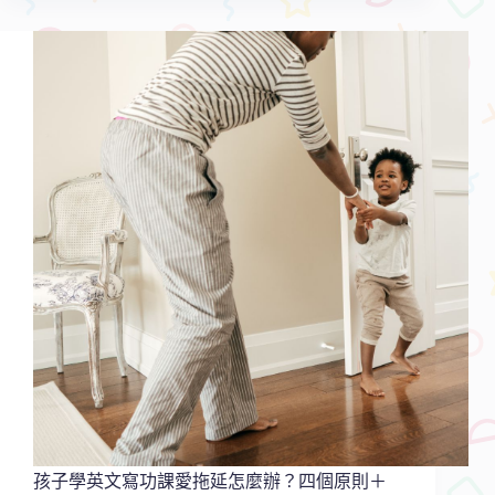
學
英
文
方
法，
我
家
孩
子
花
大
錢
卻
沒
效？
因
材
施
教
才
有
孩子學英文寫功課愛拖延怎麼辦？四個原則＋