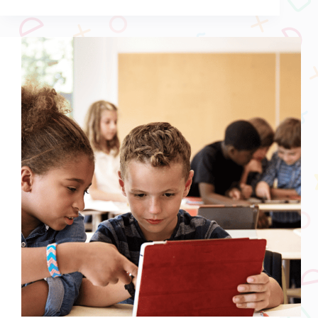
離
網
路
成
癮！
４
個
方
法
把
3C
轉
變
成
學
英
文
神
隊
友