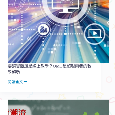
母
神
隊
友
的
4
大
要
點
要選實體還是線上教學？OMO是超越兩者的教
學趨勢
閱讀全文
要
選
實
體
還
是