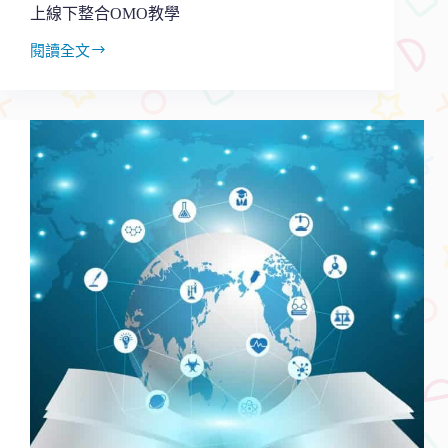
上線下整合OMO教學
閱讀全文
未
來
潮
流
不
只
是
線
上
教
學，
疫
情
後
趨
勢
將
是
線