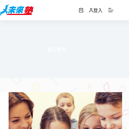
跳
至
登入
購
主
物
要
車
內
容
線上教育