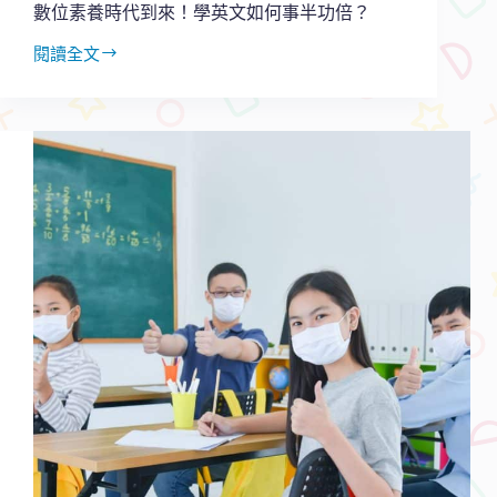
數位素養時代到來！學英文如何事半功倍？
閱讀全文
數
位
素
養
時
代
到
來！
學
英
文
如
何
事
半
功
倍？