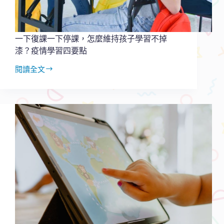
一下復課一下停課，怎麼維持孩子學習不掉
漆？疫情學習四要點
閱讀全文
一
下
復
課
一
下
停
課，
怎
麼
維
持
孩
子
學