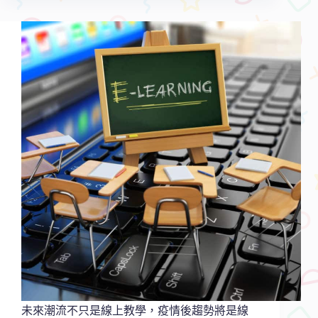
教
育
潮
流：
線
上
教
學
＋
STEM
教
育
＋
素
養
導
向
未來潮流不只是線上教學，疫情後趨勢將是線