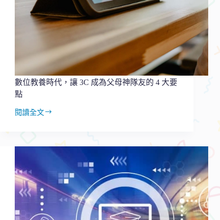
習
不
掉
漆？
疫
情
學
習
數位教養時代，讓 3C 成為父母神隊友的 4 大要
四
點
要
點
閱讀全文
數
位
教
養
時
代，
讓
3C
成
為
父