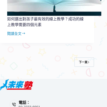
上
線
下
整
如何選出對孩子最有效的線上教學？成功的線
合
上教學需要四個元素
OMO
教
閱讀全文
如
學
何
選
出
對
孩
下一頁
子
最
有
效
的
線
上
教
電話：
學？