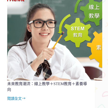
線
上
教
學？
OMO
是
超
越
兩
者
的
教
學
趨
勢
未來教育潮流：線上教學＋STEM教育＋素養導
向
閱讀全文
未
來