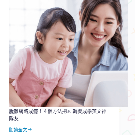
上
還
是
實
體
英
文？
大
腦
科
學
研
究：
兩
者
整
合
最
脫離網路成癮！４個方法把3C轉變成學英文神
有
隊友
效
閱讀全文
脫