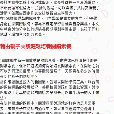
後社團調整為線上辦理或取消，家長社群裡一片哀鴻遍野，
不想要讓寒假淪為3C拉扯的戰場，可以與孩子共同安排親子
活動，並藉由固定作息安排練習自主學習力。
在108課綱變革的解釋中，自主學習是重要的方向，但是還
身處在探索階段時，容易不確定學習目標與自身興趣，本文
中將會與你分享如何透過長假期規劃學習主題，為孩子們打
地基，增加各類能力素養。
藉由親子共讀輕鬆培養閱讀素養
108課綱中有一個重點是閱讀素養，也許你已經清楚什麼是
閱讀素養，但不知道該如何開始培養閱讀素養，在開始之前
可以先同理與反思，你喜歡閱讀嗎？一天願意花多少的時間
來陪伴孩子們閱讀呢？
當你確認願意投入的範圍後，就可以開始準備工具，以台灣
的數位網路的發展狀況，善用校園與政府圖書館資源，與涉
略網路上分享的適齡的閱讀書單都是可以事半功倍的入手做
法。
在陪伴閱讀的過程中，閱讀氛圍與環境的打造也是非常重
要，試想孩子在閱讀的過程中，如果看到爸媽在旁邊滑手
機，更不能感受到閱讀親密感的累積，又如何期待孩子在過