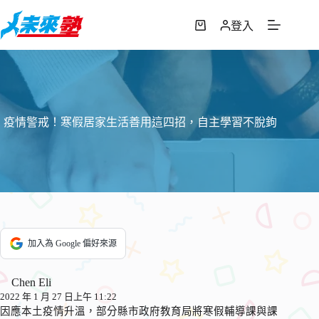
跳
至
登入
購
主
物
要
車
內
容
疫情警戒！寒假居家生活善用這四招，自主學習不脫鉤
加入為 Google 偏好來源
Chen Eli
2022 年 1 月 27 日上午 11:22
因應本土疫情升溫，部分縣市政府教育局將寒假輔導課與課