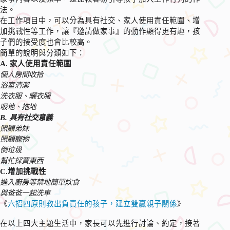
法。
在工作項目中，可以分為具有社交、家人使用責任範圍、增
加挑戰性等工作，讓『邀請做家事』的動作顯得更有趣，孩
子們的接受度也會比較高。
簡單的說明與分類如下：
A. 家人使用責任範圍
個人房間收拾
浴室清潔
洗衣服、曬衣服
吸地、拖地
B. 具有社交意義
照顧弟妹
照顧寵物
倒垃圾
幫忙採買東西
C.增加挑戰性
進入廚房等禁地簡單炊食
與爸爸一起洗車
《
六招四原則教出負責任的孩子，建立雙贏親子關係
》
在以上四大主題生活中，家長可以先進行討論、約定，接著