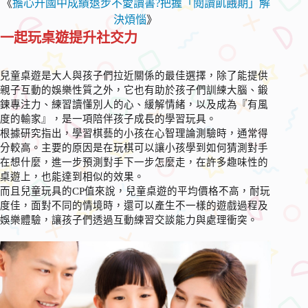
《
擔心升國中成績退步不愛讀書?把握「閱讀飢餓期」解
決煩惱
》
一起玩桌遊提升社交力
兒童桌遊是大人與孩子們拉近關係的最佳選擇，除了能提供
親子互動的娛樂性質之外，它也有助於孩子們訓練大腦、鍛
鍊專注力、練習讀懂別人的心、緩解情緒，以及成為『有風
度的輸家』，是一項陪伴孩子成長的學習玩具。
根據研究指出，學習棋藝的小孩在心智理論測驗時，通常得
分較高。主要的原因是在玩棋可以讓小孩學到如何猜測對手
在想什麼，進一步預測對手下一步怎麼走，在許多趣味性的
桌遊上，也能達到相似的效果。
而且兒童玩具的CP值來說，兒童桌遊的平均價格不高，耐玩
度佳，面對不同的情境時，還可以產生不一樣的遊戲過程及
娛樂體驗，讓孩子們透過互動練習交談能力與處理衝突。