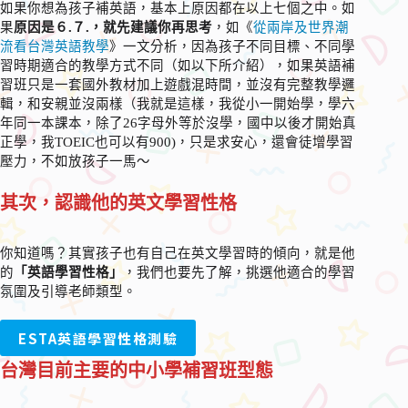
如果你想為孩子補英語，基本上原因都在以上七個之中。如
果
原因是６.７.，就先建議你再思考
，如《
從兩岸及世界潮
流看台灣英語教學
》一文分析，因為孩子不同目標、不同學
習時期適合的教學方式不同（如以下所介紹），如果英語補
習班只是一套國外教材加上遊戲混時間，並沒有完整教學邏
輯，和安親並沒兩樣（我就是這樣，我從小一開始學，學六
年同一本課本，除了26字母外等於沒學，國中以後才開始真
正學，我TOEIC也可以有900)，只是求安心，還會徒增學習
壓力，不如放孩子一馬～
其次，認識他的英文學習性格
你知道嗎？其實孩子也有自己在英文學習時的傾向，就是他
的
「英語學習性格」
，我們也要先了解，挑選他適合的學習
氛圍及引導老師類型。
ESTA英語學習性格測驗
台灣目前主要的中小學補習班型態