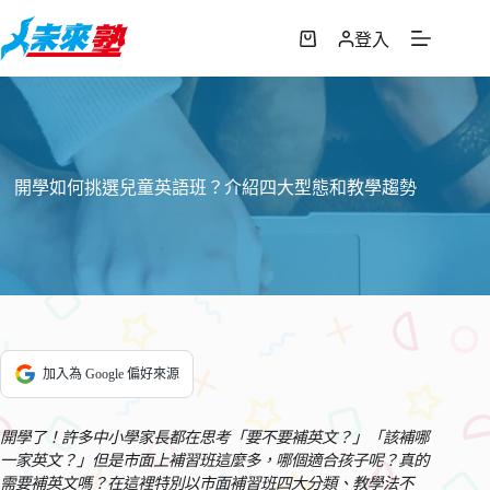
跳
至
登入
購
主
物
要
車
內
容
開學如何挑選兒童英語班？介紹四大型態和教學趨勢
加入為 Google 偏好來源
開學了！許多中小學家長都在思考「要不要補英文？」「該補哪
一家英文？」但是市面上補習班這麼多，哪個適合孩子呢？真的
需要補英文嗎？在這裡特別以市面補習班四大分類、教學法不