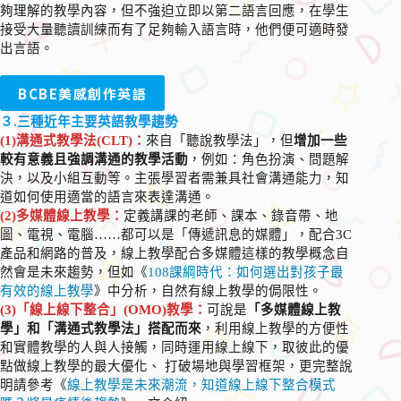
夠理解的教學內容，但不強迫立即以第二語言回應，在學生
接受大量聽讀訓練而有了足夠輸入語言時，他們便可適時發
出言語。
BCBE美感創作英語
３.三種近年主要
英語教學
趨勢
(1)溝通式教學法(CLT)：
來自「聽說教學法」，但
增加一些
較有意義且強調溝通的教學活動
，例如：角色扮演、問題解
決，以及小組互動等。主張學習者需兼具社會溝通能力，知
道如何使用適當的語言來表達溝通。
(2)多媒體線上教學：
定義講課的老師、課本、錄音帶、地
圖、電視、電腦……都可以是「傳遞訊息的媒體」，配合3C
產品和網路的普及，線上教學配合多媒體這樣的教學概念自
然會是未來趨勢，但如《
108課綱時代：如何選出對孩子最
有效的線上教學
》中分析，自然有線上教學的侷限性。
(3)「線上線下整合」(OMO)教學：
可說是
「多媒體線上教
學」和「溝通式教學法」搭配而來
，利用線上教學的方便性
和實體教學的人與人接觸，同時運用線上線下，取彼此的優
點做線上教學的最大優化、 打破場地與學習框架，更完整說
明請參考《
線上教學是未來潮流，知道線上線下整合模式