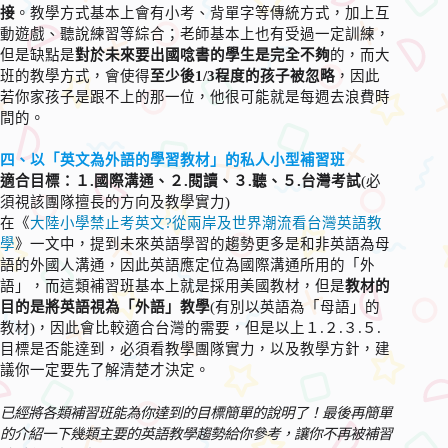
接
。教學方式基本上會有小考、背單字等傳統方式，加上互
動遊戲、聽說練習等綜合；老師基本上也有受過一定訓練，
但是缺點是
對於未來要出國唸書的學生是完全不夠
的，而大
班的教學方式，會使得
至少後1/3程度的孩子被忽略
，因此
若你家孩子是跟不上的那一位，他很可能就是每週去浪費時
間的。
四、以「英文為外語的學習教材」的私人小型補習班
適合目標：１.國際溝通、２.閱讀、３.聽、５.台灣考試
(必
須視該團隊擅長的方向及教學實力)
在《
大陸小學禁止考英文?從兩岸及世界潮流看台灣英語教
學
》一文中，提到未來英語學習的趨勢更多是和非英語為母
語的外國人溝通，因此英語應定位為國際溝通所用的「外
語」，而這類補習班基本上就是採用美國教材，但是
教材的
目的是將英語視為「外語」教學
(有別以英語為「母語」的
教材)，因此會比較適合台灣的需要，但是以上１.２.３.５.
目標是否能達到，必須看教學團隊實力，以及教學方針，建
議你一定要先了解清楚才決定。
已經將各類補習班能為你達到的目標簡單的說明了！最後再簡單
的介紹一下幾類主要的英語教學趨勢給你參考，讓你不再被補習