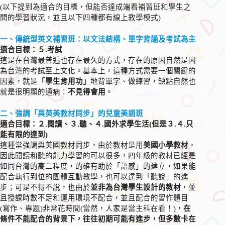
(以下提到為適合的目標，但能否達成端看補習班和學生之
間的學習狀況，並且以下四種都有線上教學模式)
一、傳統型英文補習班：以文法結構、單字背誦及考試為主
適合目標：５.考試
這是在台灣最普遍也存在最久的方式，存在的原因自然是因
為台灣的考試至上文化。基本上，這種方式需要一個關鍵的
因素，就是
「學生肯用功」
地背單字、做練習，缺點自然也
就是很明顯的通病：
不見得會用
。
二、強調「與英美教材同步」的兒童美語班
適合目標：２.閱讀、３.聽、４.國外求學生活(但是３.４.只
能有限的達到)
這種常強調與美國教材同步，由於教材是用
美國小學教材
，
因此閱讀和聽的能力學習的可以很多，四年級的教材已經是
如同台灣的高二程度，的確有助於「語感」的建立，如果能
配合執行到位的團體互動教學，也可以達到「聽說」的進
步；可是不得不說，也由於
並非為台灣學生設計的教材
，並
且授課時數不足和運用環境不配合，並且配合的習作題目
(寫作、專題)非常花時間(當然，人家是當主科在看！)，
在
條件不能配合的背景下，往往初期可能有進步，但多數卡在