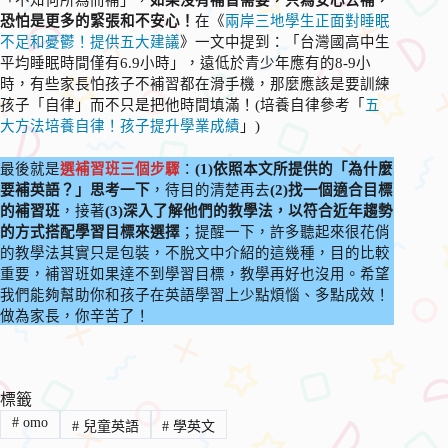
恐怕是更多的緊張和不安心！
在《
兩岸三地學生正面對睡眠
不足和憂鬱！提供五大建議
》一文中提到：「台灣國高中生
平均睡眠時間僅有6.9小時」，遠低於青少年應有的8-9小
時，有些家長怕孩子不補習都在滑手機，那麼應該是要訓練
孩子「自律」而不只是把他時間填滿！(培養自律參考「
五
大方法培養自律！孩子提升學業成績
」)
最後就是
選補習班三個步驟
：
(1)依照本文所提供的「為什麼
要補英語？」思考一下
，待目的清楚再去
(2)找一個適合目標
的補習班
，接著
(3)深入了解他們的教學法，以符合近年趨勢
的方式搭配學習目標來選擇
；提醒一下，許多聽起來很花俏
的教學法其實只是包裝，不脫文中介紹的這幾種，目的比較
重要，補習班如果達不到學習目標，教學再好也沒用。希望
我們能夠幫助你和孩子在英語學習上少點煩惱、多點成效！
做為家長，你辛苦了！
標籤
#
omo
#
兒童英語
#
學英文