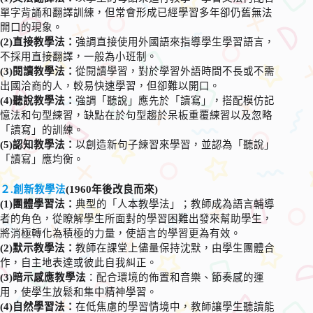
單字背誦和翻譯訓練，但常會形成已經學習多年卻仍舊無法
開口的現象。
(2)直接教學法：
強調直接使用外國語來指導學生學習語言，
不採用直接翻譯，一般為小班制。
(3)閱讀教學法：
從閱讀學習，對於學習外語時間不長或不需
出國洽商的人，較易快速學習，但卻難以開口。
(4)聽說教學法：
強調「聽說」應先於「讀寫」，搭配模仿記
憶法和句型練習，缺點在於句型趨於呆板重覆練習以及忽略
「讀寫」的訓練。
(5)認知教學法：
以創造新句子練習來學習，並認為「聽說」
「讀寫」應均衡。
２.創新教學法
(1960年後改良而來)
(1)團體學習法：
典型的「人本教學法」；教師成為語言輔導
者的角色，從瞭解學生所面對的學習困難出發來幫助學生，
將消極轉化為積極的力量，使語言的學習更為有效。
(2)默示教學法：
教師在課堂上儘量保持沈默，由學生團體合
作，自主地表達或彼此自我糾正。
(3)暗示感應教學法
：配合環境的佈置和音樂、節奏感的運
用，使學生放鬆和集中精神學習。
(4)自然學習法：
在低焦慮的學習情境中，教師讓學生聽讀能