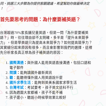
同、挑選三大步驟為你提供客觀建議，希望幫助你做最棒決定
！
首先要思考的問題：為什麼要補英語？
台灣超過70%家長舖兒童英語，但是一問「為什麼要補英
語？」時，往往理由卻不太明確，多半是「提升未來競爭
力」，但是學英語只為提高未來競爭力？如何提高競爭力？
其實細分起來原因有很多，而且會影響到我們的選擇，這裡
先分析家長真正想為孩子補英語的原因：
國際溝通
：
與外國人能用英語直接溝通，包括口語和
電子郵件
閱讀
：
能夠讀國外最新資訊
聽
：能聽得懂外國人用英語說什麼
國外求學生活
：能夠到英美系國家求學生活
台灣考試
：考試要考，孩子英文這科不行
因為週圍大家都補，孩子不能不補
孩子還小，聽說小時候學效果比較好