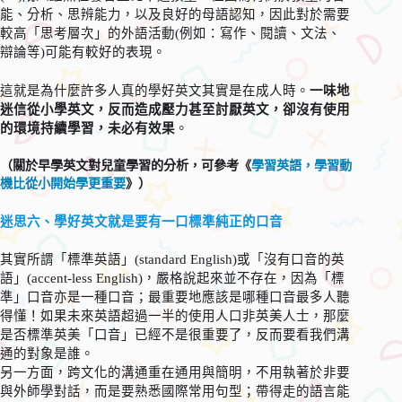
能、分析、思辨能力，以及良好的母語認知，因此對於需要
較高「思考層次」的外語活動(例如：寫作、閱讀、文法、
辯論等)可能有較好的表現。
這就是為什麼許多人真的學好英文其實是在成人時。
一味地
迷信從小學英文，反而造成壓力甚至討厭英文，卻沒有使用
的環境持續學習，未必有效果
。
（關於早學英文對兒童學習的分析，可參考《
學習英語，學習動
機比從小開始學更重要
》）
迷思六、學好英文就是要有一口標準純正的口音
其實所謂「標準英語」(standard English)或「沒有口音的英
語」(accent-less English)，嚴格說起來並不存在，因為「標
準」口音亦是一種口音；最重要地應該是哪種口音最多人聽
得懂！如果未來英語超過一半的使用人口非英美人士，那麼
是否標準英美「口音」已經不是很重要了，反而要看我們溝
通的對象是誰。
另一方面，跨文化的溝通重在通用與簡明，不用執著於非要
與外師學對話，而是要熟悉國際常用句型；帶得走的語言能