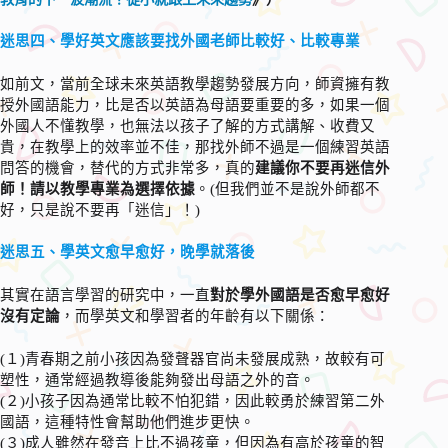
迷思四、學好英文應該要找外國老師比較好、比較專業
如前文，當前全球未來英語教學趨勢發展方向，師資擁有教
授外國語能力，比是否以英語為母語要重要的多，如果一個
外國人不懂教學，也無法以孩子了解的方式講解、收費又
貴，在教學上的效率並不佳，那找外師不過是一個練習英語
問答的機會，替代的方式非常多，真的
建議你不要再迷信外
師！請以教學專業為選擇依據
。(但我們並不是說外師都不
好，只是說不要再「迷信」！)
迷思五、學英文愈早愈好，晚學就落後
其實在語言學習的研究中，一直
對於學外國語是否愈早愈好
沒有定論
，而學英文和學習者的年齡有以下關係：
(１)青春期之前小孩因為發聲器官尚未發展成熟，故較有可
塑性，通常經過教導後能夠發出母語之外的音。
(２)小孩子因為通常比較不怕犯錯，因此較勇於練習第二外
國語，這種特性會幫助他們進步更快。
(３)成人雖然在發音上比不過孩童，但因為有高於孩童的智