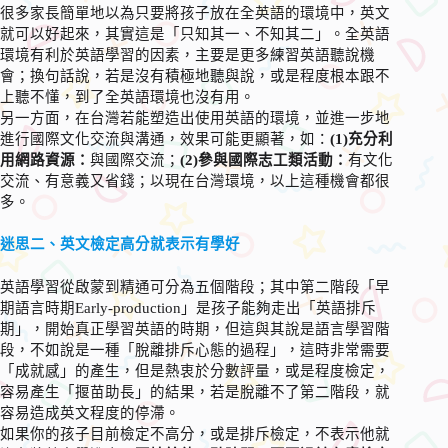
很多家長簡單地以為只要將孩子放在全英語的環境中，英文
就可以好起來，其實這是「只知其一、不知其二」。全英語
環境有利於英語學習的因素，主要是更多練習英語聽說機
會；換句話說，若是沒有積極地聽與說，或是程度根本跟不
上聽不懂，到了全英語環境也沒有用。
另一方面，在台灣若能塑造出使用英語的環境，並進一步地
進行國際文化交流與溝通，效果可能更顯著，如：
(1)充分利
用網路資源：
與國際交流；
(2)參與國際志工類活動：
有文化
交流、有意義又省錢；以現在台灣環境，以上這種機會都很
多。
迷思二、英文檢定高分就表示有學好
英語學習從啟蒙到精通可分為五個階段；其中第二階段「早
期語言時期Early-production」是孩子能夠走出「英語排斥
期」，開始真正學習英語的時期，但這與其說是語言學習階
段，不如說是一種「脫離排斥心態的過程」，這時非常需要
「成就感」的產生，但是熱衷於分數評量，或是程度檢定，
容易產生「揠苗助長」的結果，若是脫離不了第二階段，就
容易造成英文程度的停滯。
如果你的孩子目前檢定不高分，或是排斥檢定，不表示他就