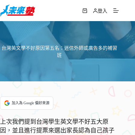
跳
至
登入
購
主
物
要
車
內
容
台灣英文學不好原因第五名：迷信外師或廣告多的補習
班
加入為 Google 偏好來源
上次我們提到台灣學生英文學不好五大原
因，並且進行提票來選出家長認為自己孩子