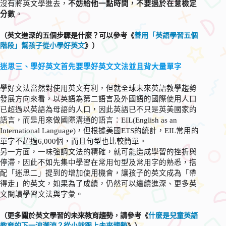
沒有將英文學進去，
不妨給他一點時間，不要過於在意檢定
分數
。
（英文進深的五個步驟是什麼？可以參考《
善用「英語學習五個
階段」幫孩子從小學好英文
》）
迷思三、學好英文首先要學好英文文法並且背大量單字
學好文法當然對使用英文有利，但就全球未來英語教學趨勢
發展方向來看，以英語為第二語言及外國語的國際使用人口
已超過以英語為母語的人口，因此英語已不只是英美國家的
語言，而是用來做國際溝通的語言：EIL(English as an
International Language)，但根據美國ETS的統計，EIL常用的
單字不超過6,000個，而且句型也比較簡單。
另一方面，一味強調文法的精確，就可能造成學習的挫折與
停滯，因此不如先集中學習在常用句型及常用字的熟悉，搭
配「迷思二」提到的增加使用機會，讓孩子的英文成為「帶
得走」的英文，如果為了成績，仍然可以繼續進深、更多英
文閱讀學習文法與字彙。
（更多關於英文學習的未來教育趨勢，請參考《
什麼是兒童英語
教育的下一波潮流？從小就跟上未來趨勢
》）