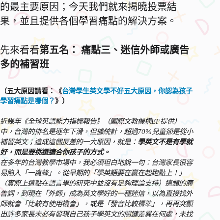
的最主要原因；今天我們就來揭曉投票結
果，並且提供各個學習痛點的解決方案。
先來看看
第五名： 痛點三、迷信外師或廣告
多的補習班
（五大原因請看：
《
台灣學生英文學不好五大原因，你認為孩子
學習痛點是哪個？
》
）
近幾年《全球英語能力指標報告》（國際文教機構EF提供）
中，台灣的排名是逐年下滑，但據統計，超過70%兒童卻是從小
補習英文；造成這個反差的一大原因，就是：
學英文不是有學就
好，而是要挑選適合你孩子的方式。
在多年的台灣教學市場中，我必須坦白地說一句：台灣家長很容
易陷入「一窩蜂」。從早期的「學英語要在贏在起跑點上！」
（實際上這點在語言學的研究中並沒有足夠理論支持）這類的廣
告詞，到現在「外師」成為英文學好的一種迷信，以為直接找外
師就會「比較有使用機會」，或是「發音比較標準」，再再突顯
出許多家長未必有發現自己孩子學英文的關鍵差異在何處，未找