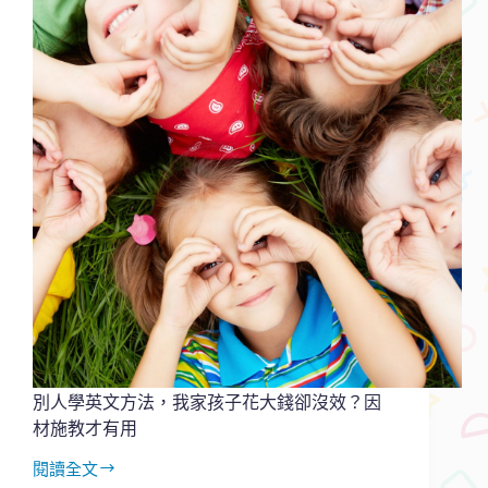
口
說
英
文？
4
個
心
法
配
合
學
習
特
質，
就
能
克
服
別人學英文方法，我家孩子花大錢卻沒效？因
恐
材施教才有用
懼
閱讀全文
別