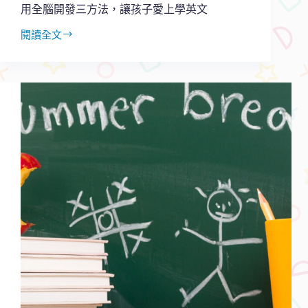
鬆
用全腦開發三方法，讓孩子愛上學英文
突
破
閱讀全文
用
全
腦
開
發
三
方
法，
讓
孩
子
愛
上
學
英
文