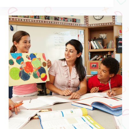
大
錢
學
兒
童
英
語
進
步
有
限？
搭
配
動
覺
學
習
五
方
法
輕