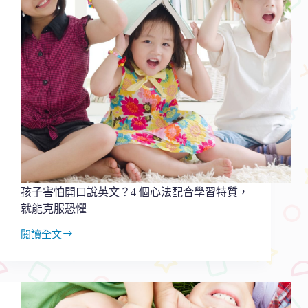
孩子害怕開口說英文？4 個心法配合學習特質，
就能克服恐懼
閱讀全文
孩
子
害
怕
開