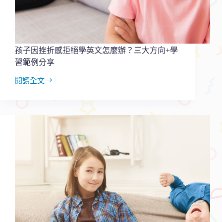
＋
實
際
範
例
孩子因挫折感拒絕學英文怎麼辦？三大方向+學
分
習範例分享
享
閱讀全文
孩
子
因
挫
折
感
拒
絕
學
英
文
怎
麼
辦？