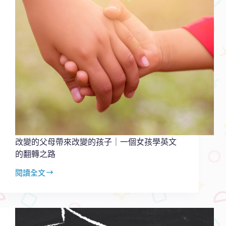
誦，
在
家
英
文
就
進
步
｜
全
腦
開
發
學
改變的父母帶來改變的孩子｜一個女孩學英文
英
的翻轉之路
文
閱讀全文
改
變
的
父
母