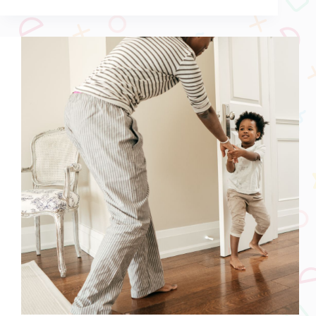
人
學
英
文
方
法，
我
家
孩
子
花
大
錢
卻
沒
效？
因
材
施
教
才