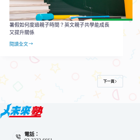
暑假如何度過親子時間？英文親子共學能成長
又提升關係
閱讀全文
暑
假
如
何
度
過
下一頁
親
子
時
間？
英
文
親
子
電話：
共