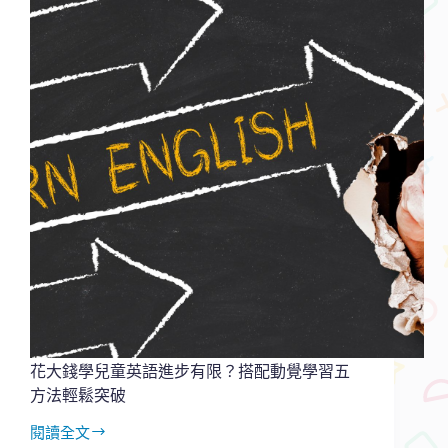
帶
來
改
變
的
孩
子
｜
一
個
女
孩
學
英
文
的
翻
轉
花大錢學兒童英語進步有限？搭配動覺學習五
之
方法輕鬆突破
路
閱讀全文
花