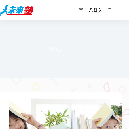
跳
至
登入
購
主
物
要
車
內
容
學英文