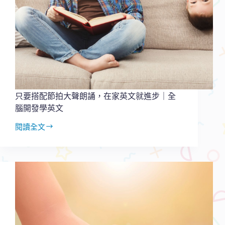
三
大
方
向
+學
習
範
例
分
只要搭配節拍大聲朗誦，在家英文就進步｜全
享
腦開發學英文
閱讀全文
只
要
搭
配
節
拍
大
聲
朗