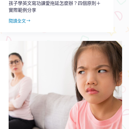
有
孩子學英文寫功課愛拖延怎麼辦？四個原則＋
用
實際範例分享
閱讀全文
孩
子
學
英
文
寫
功
課
愛
拖
延
怎
麼
辦？
四
個
原
則