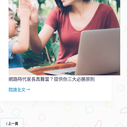
網路時代家長真難當？提供你三大必勝原則
閱讀全文
網
路
時
代
家
長
上一頁