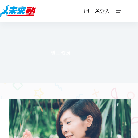
跳
至
登入
購
主
物
要
車
內
容
線上教育