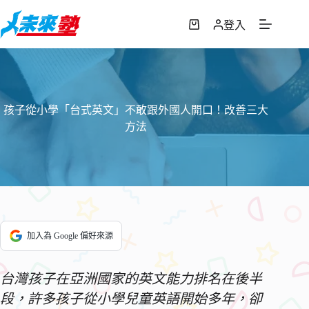
跳
至
登入
購
主
物
要
車
內
容
孩子從小學「台式英文」不敢跟外國人開口！改善三大
方法
加入為 Google 偏好來源
台灣孩子在亞洲國家的英文能力排名在後半
段，許多孩子從小學兒童英語開始多年，卻