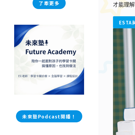
了牽更多
才能理解
EST
未
來塾Podcast開播！