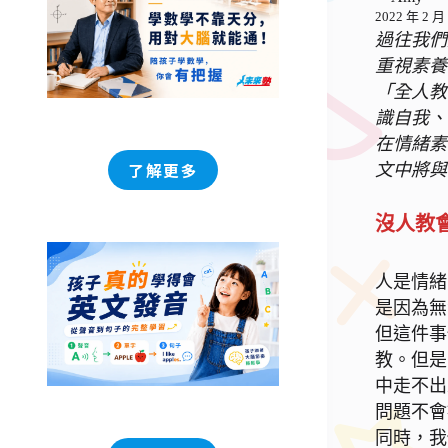
2022 年 2 月
過往我們
重視素養
「全人教
識自我、
在情緒素
了解更多
文中將與
沒人教
人是情緒
是因為無
但這件事
教。但是
中走不出
問題不會
同時，我