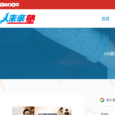
跳
至
主
首頁
要
內
容
108
加入為 
Amy