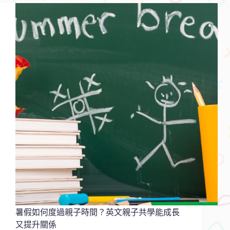
開
發
三
方
法，
讓
孩
子
愛
上
學
英
文
暑假如何度過親子時間？英文親子共學能成長
又提升關係