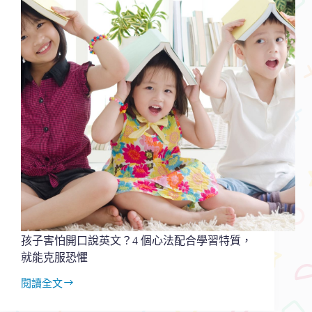
奈
何？
改
變
的
秘
密
就
在
大
腦
裡！
孩子害怕開口說英文？4 個心法配合學習特質，
就能克服恐懼
閱讀全文
孩
子