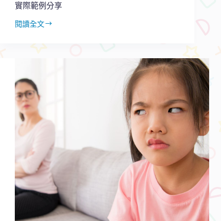
實際範例分享
懼
閱讀全文
孩
子
學
英
文
寫
功
課
愛
拖
延
怎
麼
辦？
四
個
原
則
＋