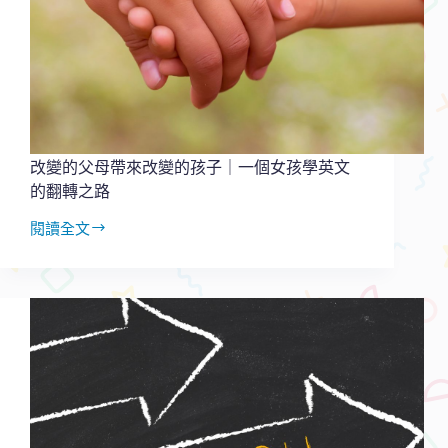
大
方
向
+學
習
範
例
分
改變的父母帶來改變的孩子｜一個女孩學英文
享
的翻轉之路
閱讀全文
改
變
的
父
母
帶
來
改
變
的