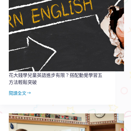
孩
子
｜
一
個
女
孩
學
英
文
的
翻
轉
花大錢學兒童英語進步有限？搭配動覺學習五
之
方法輕鬆突破
路
閱讀全文
花
大
錢
學
兒
童