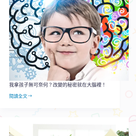
我拿孩子無可奈何？改變的秘密就在大腦裡！
閱讀全文
我
拿
孩
子
無
可