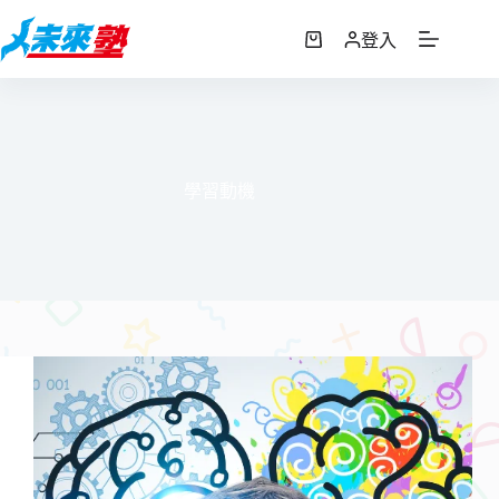
跳
至
登入
購
主
物
要
車
內
容
學習動機