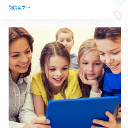
閱讀全文
暑
假
如
何
度
過
親
子
時
間？
英
文
親
子
共
學
能
成
長
又