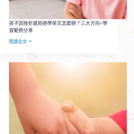
實
際
範
例
孩子因挫折感拒絕學英文怎麼辦？三大方向+學
分
習範例分享
享
閱讀全文
孩
子
因
挫
折
感
拒
絕
學
英
文
怎
麼
辦？
三