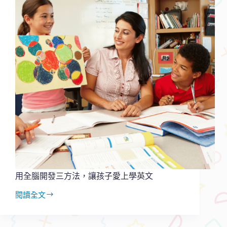
英
語
進
步
有
限？
搭
配
動
覺
學
習
五
方
法
輕
鬆
用全腦開發三方法，讓孩子愛上學英文
突
破
閱讀全文
用
全
腦