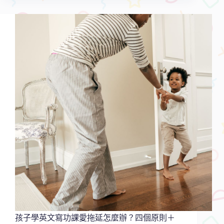
害
怕
開
口
說
英
文？
4
個
心
法
配
合
學
習
特
質，
就
能
克
服
孩子學英文寫功課愛拖延怎麼辦？四個原則＋
恐