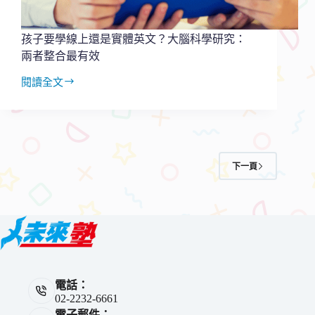
提
升
關
孩子要學線上還是實體英文？大腦科學研究：
係
兩者整合最有效
閱讀全文
孩
子
要
學
線
上
下一頁
還
是
實
體
英
文？
大
腦
電話：
科
02-2232-6661
學
電子郵件：