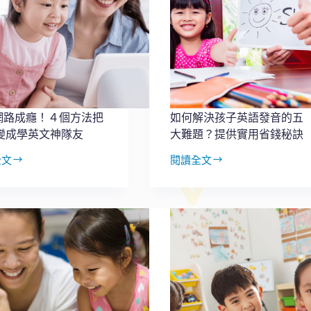
文
有
何
幫
助？
五
大
方
網路成癮！４個方法把
如何解決孩子英語發音的五
向
轉變成學英文神隊友
大難題？提供實用省錢秘訣
＋
每
全文
閱讀全文
天
如
半
何
小
解
時
決
輕
孩
鬆
子
開
英
始
語
發
音