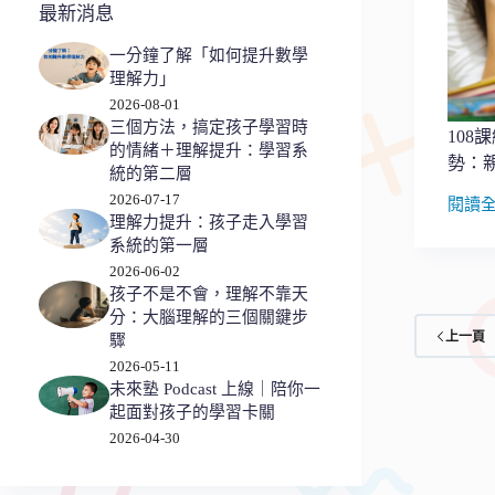
把
最新消息
3C
轉
一分鐘了解「如何提升數學
變
理解力」
成
2026-08-01
學
三個方法，搞定孩子學習時
108
英
的情緒＋理解提升：學習系
文
勢：
統的第二層
神
2026-07-17
閱讀
隊
108
理解力提升：孩子走入學習
友
課
系統的第一層
綱
2026-06-02
學
孩子不是不會，理解不靠天
英
分：大腦理解的三個關鍵步
文
上一頁
驟
新
2026-05-11
秘
未來塾 Podcast 上線｜陪你一
方
起面對孩子的學習卡關
&
新
2026-04-30
趨
勢：