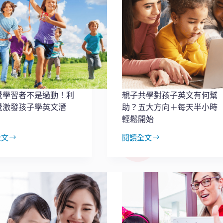
覺學習者不是過動！利
親子共學對孩子英文有何幫
覺激發孩子學英文潛
助？五大方向＋每天半小時
輕鬆開始
全文
閱讀全文
親
子
共
學
對
孩
子
英