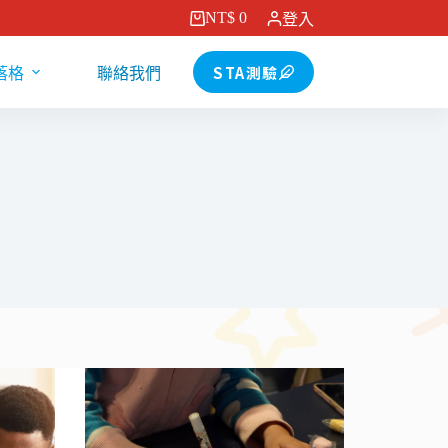
NT$
0
登入
購
物
STA測驗
落格
聯絡我們
車