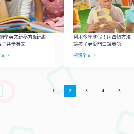
的
五
大
難
題？
提
課綱學英文新秘方&新趨
利用今年寒假！用四個方法
供
親子共學英文
讓孩子更愛開口說英語
實
用
全文
閱讀全文
省
利
錢
用
秘
今
訣
年
寒
假！
1
2
3
4
5
用
四
個
方
法
讓
孩