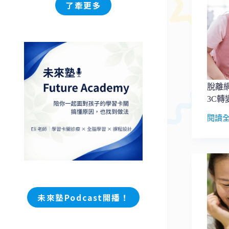
過
了牽更多
動！
利
用
動
覺
激
發
脫離
孩
3C
子
學
閱讀
英
脫
文
離
潛
網
力！
路
成
癮！
４
未
來塾Podcast開播！
個
方
法