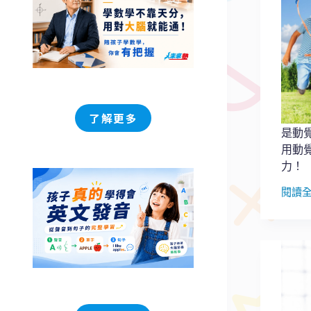
了解更多
是動
用動
力！
閱讀
是
動
覺
學
習
者
不
是