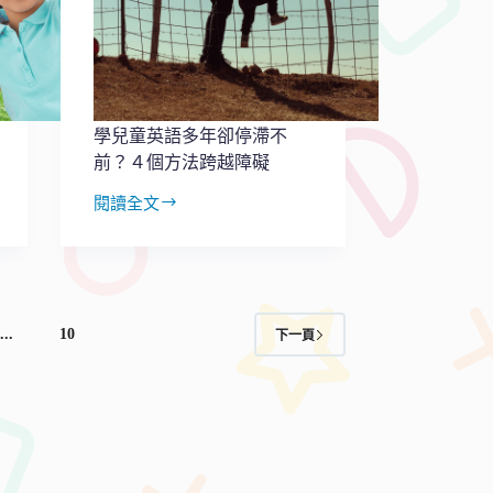
英
文？
提
供
四
個
學兒童英語多年卻停滯不
秘
前？４個方法跨越障礙
訣
閱讀全文
學
兒
童
英
語
多
...
10
下一頁
年
卻
停
滯
不
前？
４