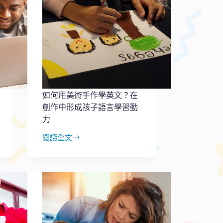
如何用美術手作學英文？在
創作中形成孩子語言學習動
力
閱讀全文
如
何
用
美
術
手
作
學