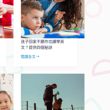
英
文？
在
創
作
中
形
成
孩子回家不願作功課學英
孩
文？提供四個秘訣
子
語
閱讀全文
言
孩
學
子
習
回
動
家
力
不
願
作
功
課
學