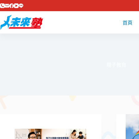
跳
至
主
首頁
要
內
容
親子教育