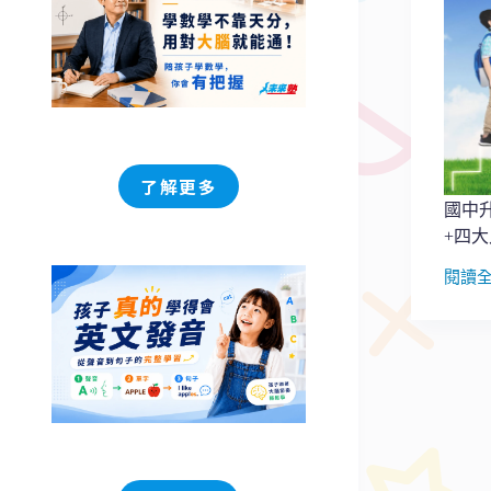
了解更多
國中
+四
閱讀
國
中
升
高
中
好
複
雜!
免