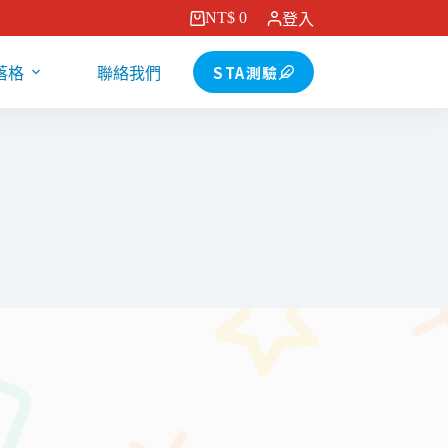
NT$
0
登入
購
物
STA測驗
落格
聯絡我們
車