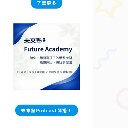
試
了牽更多
入
學
+四
大
入
學
方
式
一
次
搞
懂
未
來塾Podcast開播！