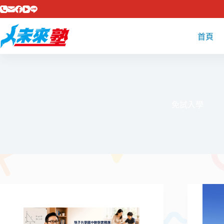
跳
至
主
首頁
要
內
容
免試入學