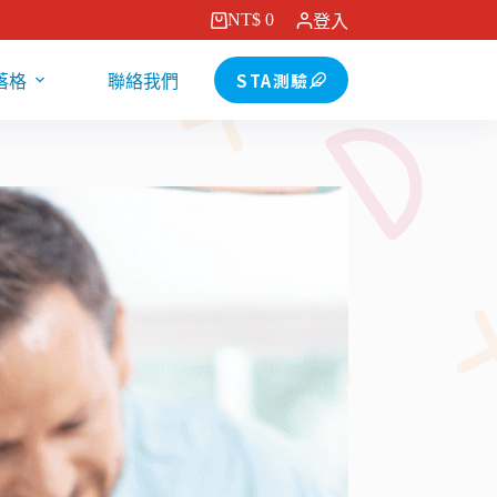
NT$
0
登入
購
物
STA測驗
落格
聯絡我們
車