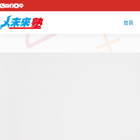
跳
至
主
首頁
要
內
容