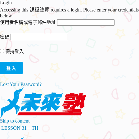
Login
Accessing this 課程總覽 requires a login. Please enter your credentials
below!
使用者名稱或電子郵件地址
密碼
保持登入
Lost Your Password?
Skip to content
LESSON 31－TH