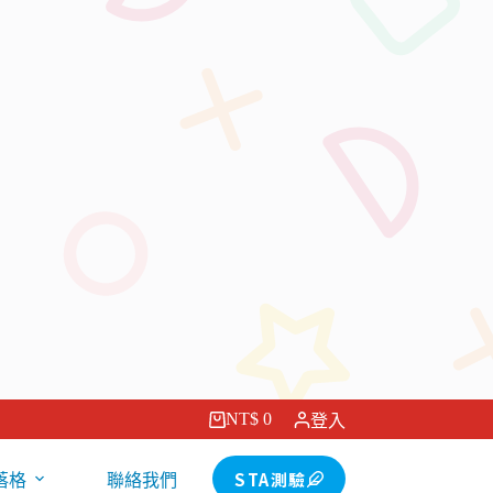
NT$
0
登入
購
物
STA測驗
落格
聯絡我們
車