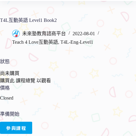
物
要
車
內
容
T4L互動英語 Level1 Book2
未來塾教育諮商平台
2022-08-01
Teach 4 Love互動英語
,
T4L-Eng-Level1
狀態
尚未購買
購買此 課程總覽 以觀看
價格
Closed
準備開始
參與課程