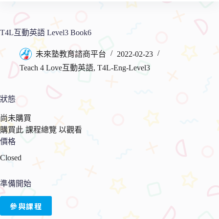
物
要
車
內
容
T4L互動英語 Level3 Book6
未來塾教育諮商平台
2022-02-23
Teach 4 Love互動英語
,
T4L-Eng-Level3
狀態
尚未購買
購買此 課程總覽 以觀看
價格
Closed
準備開始
參與課程