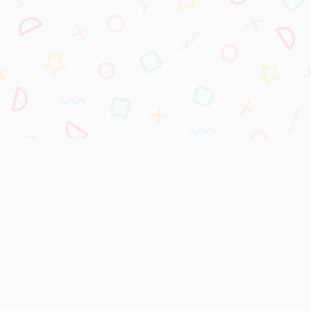
電話：
02-2232-6661
電子郵件：
service.tw@myfutureclass.com