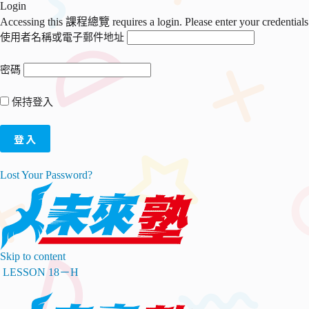
Login
Accessing this 課程總覽 requires a login. Please enter your credential
使用者名稱或電子郵件地址
密碼
保持登入
Lost Your Password?
Skip to content
LESSON 18－H