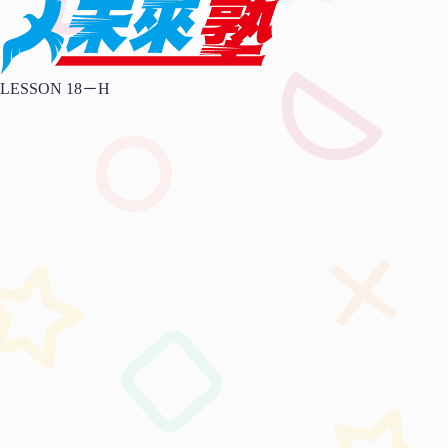
LESSON 18－H