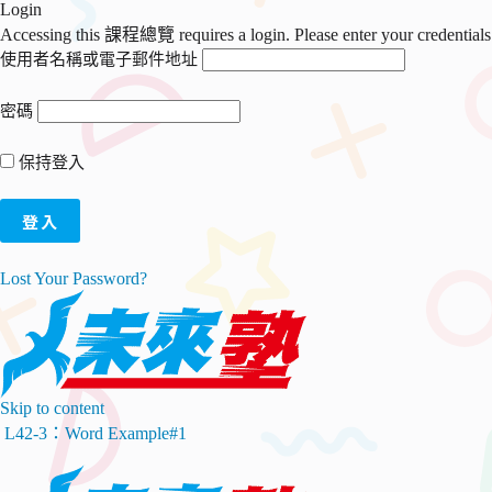
Login
Accessing this 課程總覽 requires a login. Please enter your credential
使用者名稱或電子郵件地址
密碼
保持登入
Lost Your Password?
Skip to content
L42-3：Word Example#1